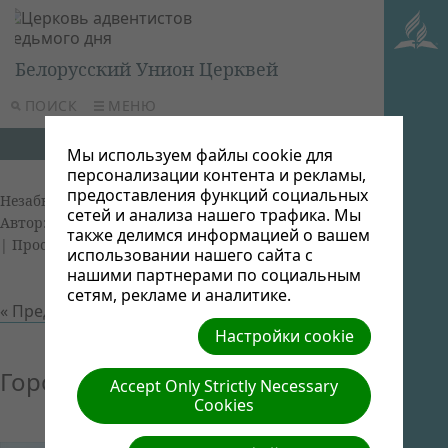
Белорусский Унион Церквей
ПОИСК
МЕНЮ
Мы используем файлы cookie для
персонализации контента и рекламы,
предоставления функций социальных
Незабываемые пейзажи в Беларуси (Belarus)
|
сетей и анализа нашего трафика. Мы
Автор: Виктор Админ | Размер (МБ): 0.08 |
Скачать
также делимся информацией о вашем
| Просмотров: 0
использовании нашего сайта с
нашими партнерами по социальным
сетям, рекламе и аналитике.
« Предыдущий
Следующий »
Настройки cookie
Город Минск
Accept Only Strictly Necessary
Cookies