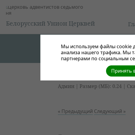
Белорусский Унион Церквей
Гл
Мы используем файлы cookie д
анализа нашего трафика. Мы 
партнерами по социальным сет
Принять в
Незабываемые пейзажи в Белар
Админ | Размер (МБ): 0.24 |
Ск
« Предыдущий
Следующий »