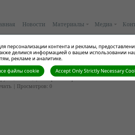
авная
Новости
Материалы
Медиа
Кон
ля персонализации контента и рекламы, предоставлени
также делимся информацией о вашем использовании на
ям, рекламе и аналитике.
се файлы cookie
Accept Only Strictly Necessary Coo
уси (Belarus)
| Автор: Виктор
ачать
| Просмотров: 0