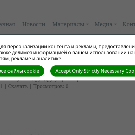
авная
Новости
Материалы
Медиа
Кон
ля персонализации контента и рекламы, предоставлени
также делимся информацией о вашем использовании на
ям, рекламе и аналитике.
се файлы cookie
Accept Only Strictly Necessary Coo
 «Мы нужны друг другу»
| Автор:
.1 |
Скачать
| Просмотров: 0