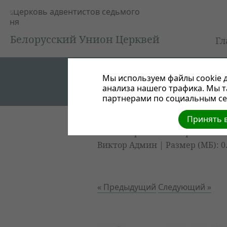
Белорусский Унион Церквей
Гл
Мы используем файлы cookie д
анализа нашего трафика. Мы 
партнерами по социальным сет
Принять в
Благотворительный фестиваль
Виктор Админ | Размер (МБ): 0
« Предыдущий
Следующий »