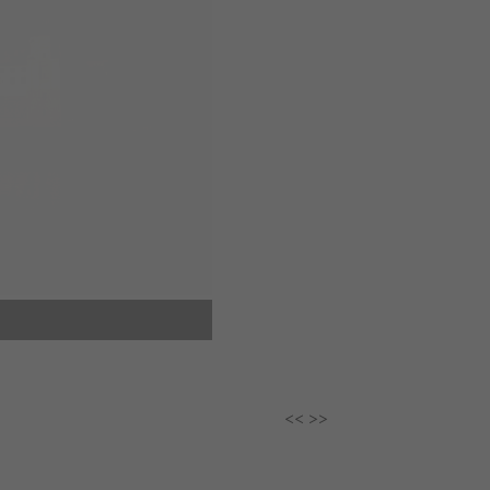
<<
>>