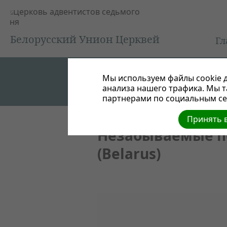
Белорусский Унион Церквей
Гл
Мы используем файлы cookie д
анализа нашего трафика. Мы 
партнерами по социальным сет
Принять в
Незабываемые п
(Belarus)