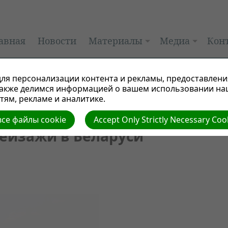
авная
Новости
Материалы
Медиа
Кон
ля персонализации контента и рекламы, предоставлени
также делимся информацией о вашем использовании на
ям, рекламе и аналитике.
се файлы cookie
Accept Only Strictly Necessary Coo
ейзажи в Беларуси