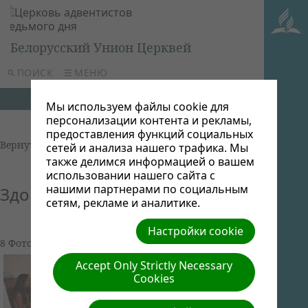
Белорусский Унион Церквей
ПОИСК
МЕНЮ
Мы используем файлы cookie для
персонализации контента и рекламы,
предоставления функций социальных
Вернуться к фотоальбомам
сетей и анализа нашего трафика. Мы
также делимся информацией о вашем
использовании нашего сайта с
нашими партнерами по социальным
Здоровье для детей (Минск)
сетям, рекламе и аналитике.
Настройки cookie
8 Фото | 1.67 МБ |
Просмотр слайд-шоу
Accept Only Strictly Necessary
Cookies